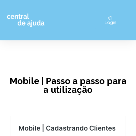
Pular
Login
para
o
conteúdo
Mobile | Passo a passo para
a utilização