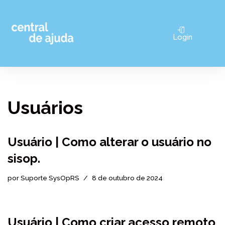
Pular
Login
para
o
conteúdo
Usuários
Usuário | Como alterar o usuário no
sisop.
por
Suporte SysOpRS
8 de outubro de 2024
Usuário | Como criar acesso remoto