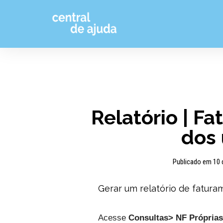
Pular
para
o
conteúdo
Relatório | F
dos 
Publicado em 10 
Gerar um relatório de fatur
Acesse 
Consultas
>
 NF Próprias