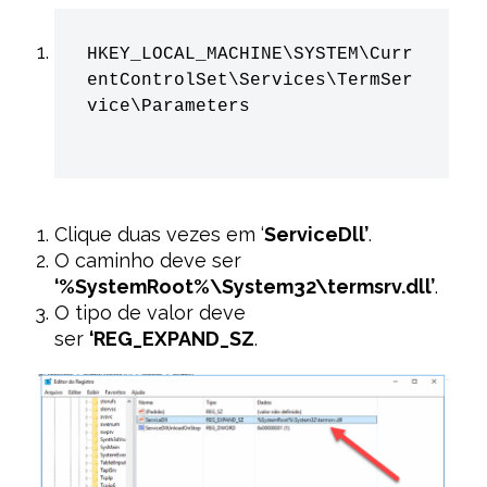
HKEY_LOCAL_MACHINE\SYSTEM\Curr
entControlSet\Services\TermSer
vice\Parameters
Clique duas vezes em ‘
ServiceDll’
.
O caminho deve ser
‘
%SystemRoot%\System32\termsrv.dll’
.
O tipo de valor deve
ser
‘REG_EXPAND_SZ
.