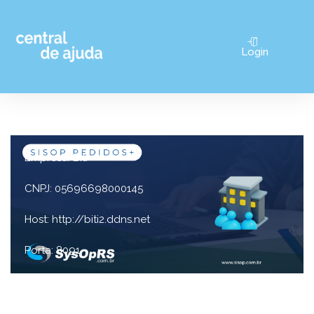
Pular
Login
para
o
conteúdo
Empresa: Biti
CNPJ: 05696698000145
Host: http://biti2.ddns.net
Porta: 8091