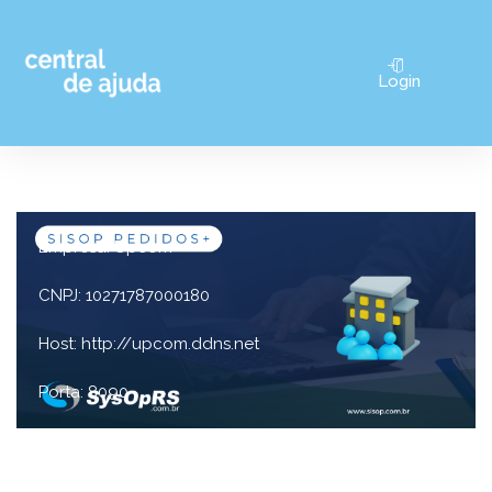
Pular
Login
para
o
conteúdo
Empresa: Upcom
CNPJ: 10271787000180
Host: http://upcom.ddns.net
Porta: 8090