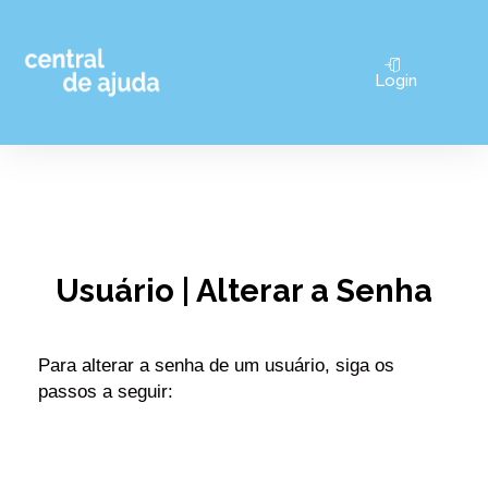
Pular
Login
para
o
conteúdo
Usuário | Alterar a Senha
Para alt
erar a senha de um usuário, siga os 
passos a seguir: