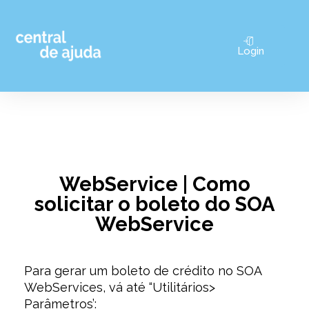
Pular
Login
para
o
conteúdo
WebService | Como
solicitar o boleto do SOA
WebService
Para gerar um boleto de crédito no SOA
WebServices, vá até “Utilitários>
Parâmetros’: