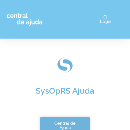
Pular
Login
para
o
conteúdo
SysOpRS Ajuda
Central de
Ajuda