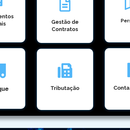
entos
Per
Gestão de
ais
Contratos
Conta
Tributação
que
⠀
⠀⠀⠀