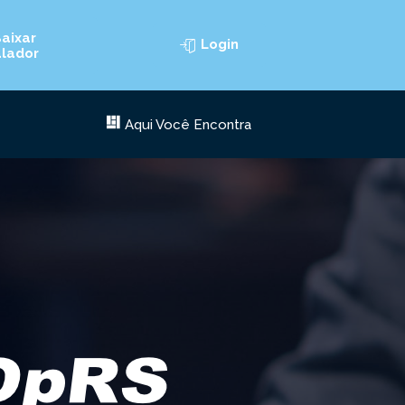
aixar
Login
alador
Aqui Você Encontra