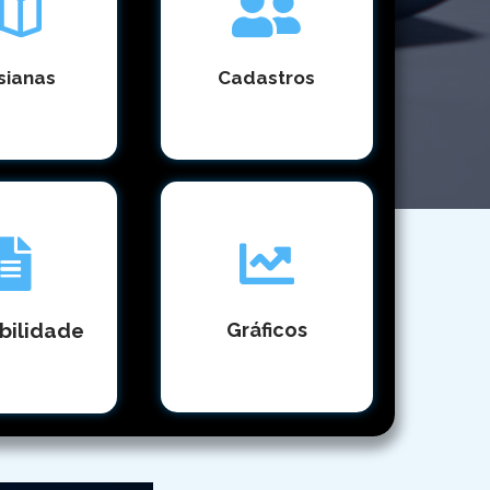
sianas
Cadastros
⠀⠀⠀
⠀⠀⠀
bilidade
Gráficos
⠀⠀⠀
⠀⠀⠀