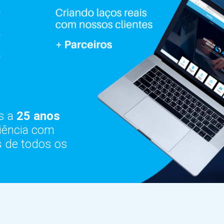
s a
25 anos
iência com
 de todos os