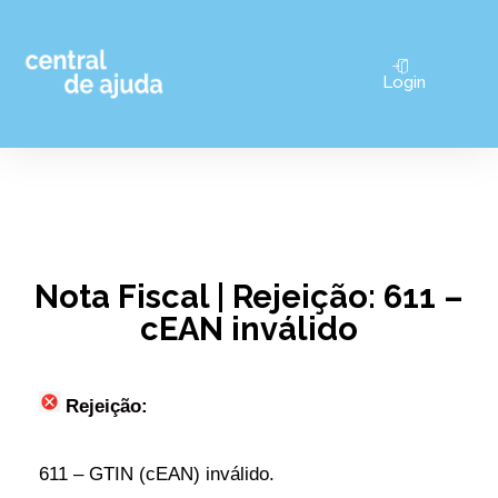
Pular
Login
para
o
conteúdo
Nota Fiscal | Rejeição: 611 –
cEAN inválido
 Rejeição:
611 – GTIN (cEAN) inválido.