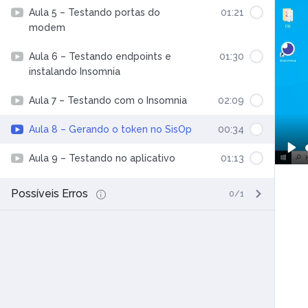
Aula 5 – Testando portas do
01:21
modem
Aula 6 – Testando endpoints e
01:30
instalando Insomnia
Aula 7 – Testando com o Insomnia
02:09
Aula 8 – Gerando o token no SisOp
00:34
Aula 9 – Testando no aplicativo
01:13
Pl
Possíveis Erros
0/1