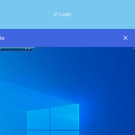
Login
ile
ay