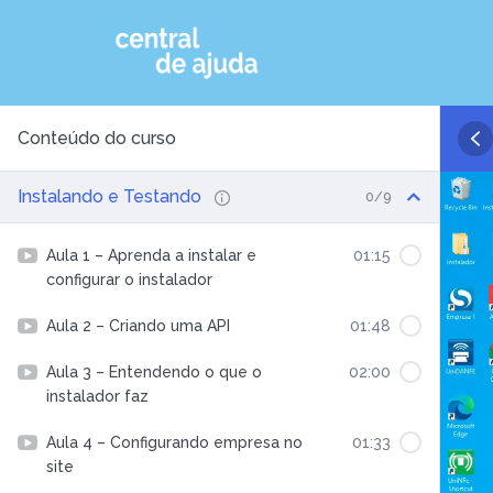
Pular
para
o
Conteúdo do curso
conteúdo
Instalando e Testando
0/9
Aula 1 – Aprenda a instalar e
01:15
configurar o instalador
Aula 2 – Criando uma API
01:48
Aula 3 – Entendendo o que o
02:00
instalador faz
Aula 4 – Configurando empresa no
01:33
site